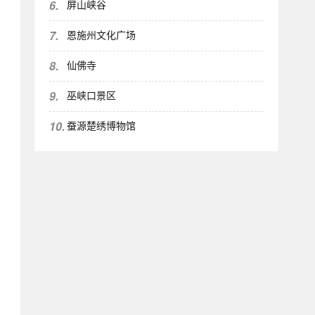
6.
屏山峡谷
7.
恩施州文化广场
8.
仙佛寺
9.
巫峡口景区
10.
蚕源楚绣博物馆