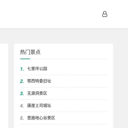
热门景点
1.
七里坪公园
2.
鄂西特委旧址
3.
无源洞景区
4.
唐崖土司城址
5.
恩施地心谷景区