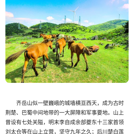
齐岳山似一壁巍峨的城墙横亘西天，成为古时
荆楚、巴蜀中间地带的一大屏障和军事要地。山上
曾设有七处关隘，明末李自成余部夔东十三家首领
刘太仓等在山上立营，坚守九年之久；后川楚白莲