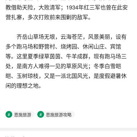
教借助天险，大败清军；1934年红三军也曾在此安
营扎寨，多次打败前来围剿的敌军。
齐岳山草场无垠，云海苍茫，风景美丽，设有
多个跑马场和野营村、烧烤园、休闲山庄、宾馆
等。这里夏季绿草茵茵、牛羊成群，现有跑马场三
处，是南方人难得一见的草原风光；冬季白雪皑
皑、玉树琼枝，又是一派北国风光，是度假避暑休
闲的理想之地。
恩施旅游
恩施旅游攻略