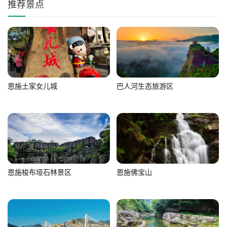
推荐景点
恩施土家女儿城
巴人河生态旅游区
恩施梭布垭石林景区
恩施佛宝山