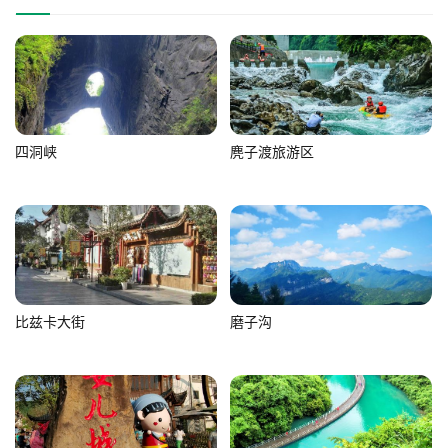
四洞峡
麂子渡旅游区
比兹卡大街
磨子沟