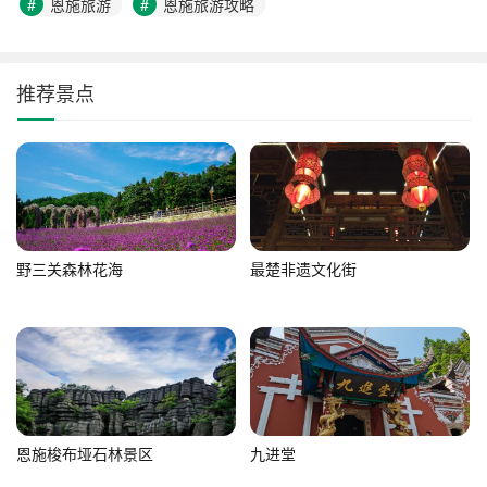
恩施旅游
恩施旅游攻略
推荐景点
野三关森林花海
最楚非遗文化街
恩施梭布垭石林景区
九进堂