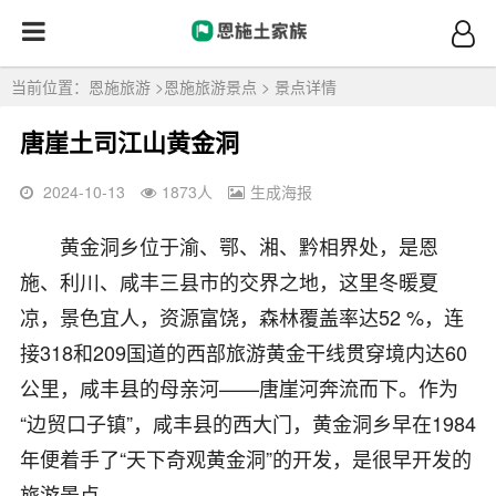
当前位置：
恩施旅游
>
恩施旅游景点
> 景点详情
唐崖土司江山黄金洞
2024-10-13
1873
人
生成海报
黄金洞乡位于渝、鄂、湘、黔相界处，是恩
施、利川、咸丰三县市的交界之地，这里冬暖夏
凉，景色宜人，资源富饶，森林覆盖率达52 %，连
接318和209国道的西部旅游黄金干线贯穿境内达60
公里，咸丰县的母亲河——唐崖河奔流而下。作为
“边贸口子镇”，咸丰县的西大门，黄金洞乡早在1984
年便着手了“天下奇观黄金洞”的开发，是很早开发的
旅游景点。