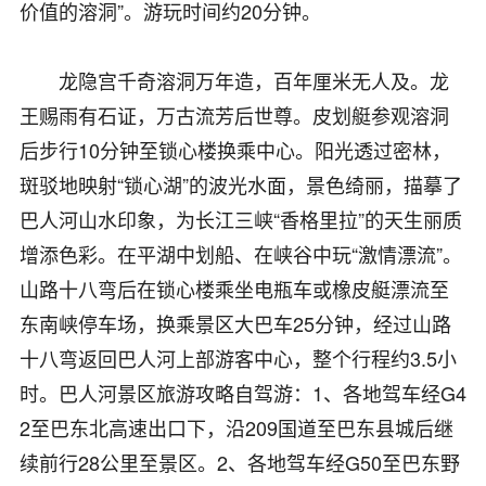
价值的溶洞”。游玩时间约20分钟。
龙隐宫千奇溶洞万年造，百年厘米无人及。龙
王赐雨有石证，万古流芳后世尊。皮划艇参观溶洞
后步行10分钟至锁心楼换乘中心。阳光透过密林，
斑驳地映射“锁心湖”的波光水面，景色绮丽，描摹了
巴人河山水印象，为长江三峡“香格里拉”的天生丽质
增添色彩。在平湖中划船、在峡谷中玩“激情漂流”。
山路十八弯后在锁心楼乘坐电瓶车或橡皮艇漂流至
东南峡停车场，换乘景区大巴车25分钟，经过山路
十八弯返回巴人河上部游客中心，整个行程约3.5小
时。巴人河景区旅游攻略自驾游：1、各地驾车经G4
2至巴东北高速出口下，沿209国道至巴东县城后继
续前行28公里至景区。2、各地驾车经G50至巴东野