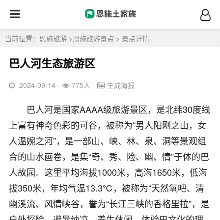
当前位置：
恩施旅游
>
恩施旅游景点
> 景点详情
巴人河生态旅游区
2024-09-14
775
人
生成海报
巴人河是国家AAAA级旅游景区，是北纬30度线
上富有神奇色彩的可谷，被称为“男人阳刚之山，女
人温婉之河”，是一部山、峡、林、泉、洞等景观组
合的山水画卷，是集“奇、秀、险、幽、情”于体的巴
人故园。这里平均海拔1000米，高海1650米，低海
拔350米，年均气温13.3℃，被称为“天然氧吧、清
幽溪流、风情峡谷，誉为“长江三峡的香格里拉”，是
户外探险、避暑纳凉、养生休闲、体验巴文化的理