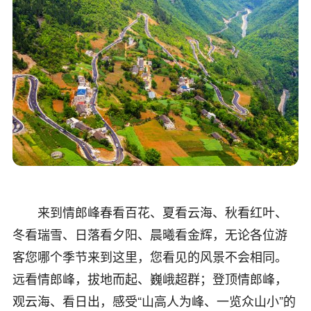
来到情郎峰春看百花、夏看云海、秋看红叶、
冬看瑞雪、日落看夕阳、晨曦看金辉，无论各位游
客您哪个季节来到这里，您看见的风景不会相同。
远看情郎峰，拔地而起、巍峨超群；登顶情郎峰，
观云海、看日出，感受“山高人为峰、一览众山小”的