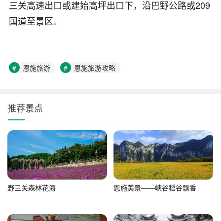
三关高速出口或建始高坪出口下，沿巴野公路或209
国道至景区。
恩施旅游
恩施旅游攻略
推荐景点
野三关森林花海
恩施美景——峡谷稻谷飘香