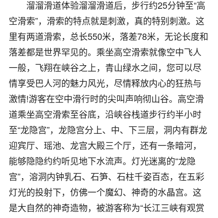
溜溜滑道体验溜溜滑道后，步行约25分钟至“高
空滑索”，滑索的特点就是刺激，真的特别刺激。这
里有两道滑索，总长550米，落差78米，无论长度和
落差都是世界罕见的。乘坐高空滑索就像空中飞人
一般，飞翔在峡谷之上，青山绿水之间，您可以尽
情享受巴人河的魅力风光，尽情释放内心的狂热与
激情!游客在空中滑行时的尖叫声响彻山谷。高空滑
道乘坐高空滑索至谷底，沿峡谷栈道步行约半小时
至“龙隐宫”，龙隐宫分上、中、下三层，洞内有群龙
迎宾厅、瑶池、龙宫大殿三个厅，还有一条暗河，
能够隐隐约约听见地下水流声。灯光迷离的“龙隐
宫”，溶洞内钟乳石、石笋、石柱千姿百态，在五彩
灯光的投射下，仿佛一个魔幻、神奇的水晶宫。这
是大自然的神奇造物，被游客称为“长江三峡有观赏