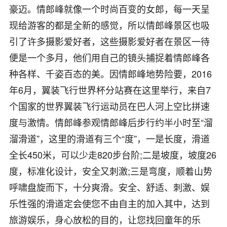
豪迈。情郎峰就像一个时尚百变的女郎，每一天呈
现给游客的都是全新的感觉，所以情郎峰景区也吸
引了许多摄影爱好者，这些摄影爱好者在景区一待
便是一个多月，他们用自己的镜头捕捉着情郎峰各
种各样、千姿百态的美。因情郎峰地势险要，2016
年6月，翼装飞行世界杯分站赛在这里举行，来自7
个国家的世界翼装飞行运动员在巴人河上空比拼速
度与激情。情郎峰参观情郎峰后步行约半小时至“溜
溜滑道”，这里的滑道有三个“度”，一是长度，滑道
全长450米，可以少走820步台阶;二是坡度，坡度26
度，标准化设计，安全又刺激;三是弯度，顺着山势
呼啸盘旋而下，十分爽滑。安全、舒适、刺激、娱
乐性强的滑道定会使您不由自主的加入其中，达到
旅游娱乐，身心放松的目的，让您找回童年的乐