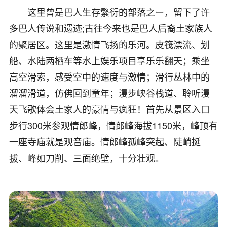
这里曾是巴人生存繁衍的部落之ー，留下了许
多巴人传说和遗迹;古往今来也是巴人后裔土家族人
的聚居区。这里是激情飞扬的乐河。皮筏漂流、划
船、水陆两栖车等水上娱乐项目享乐乐翻天；乘坐
高空滑索，感受空中的速度与激情；滑行丛林中的
溜溜滑道，仿佛回到童年；漫步峡谷栈道、聆听漫
天飞歌体会土家人的豪情与疯狂！首先从景区入口
步行300米参观情郎峰，情郎峰海拔1150米，峰顶有
一座寺庙就是观音庙。情郎峰孤峰突起、陡峭挺
拔、峰如刀削、三面绝壁，十分壮观。