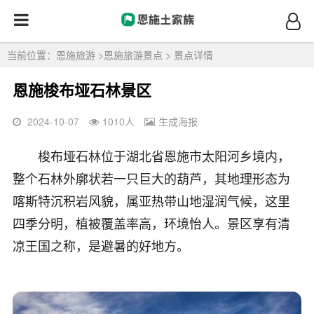
当前位置：
恩施旅游
>
恩施旅游景点
> 景点详情
恩施梭布垭石林景区
2024-10-07
1010
人
生成海报
梭布垭石林位于湖北省恩施市太阳河乡境内，
整个石林外廓状若一只巨大的葫芦，其地理形态为
喀斯特沉积岩风貌，属亚热带山地湿润气候，这里
四季分明，植被覆盖率高，环境怡人。景区享有清
凉王国之称，是避暑的好地方。