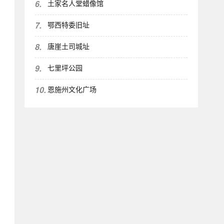
6.
土家名人堂蜡像馆
7.
鄂西特委旧址
8.
唐崖土司城址
9.
七里坪公园
10.
恩施州文化广场