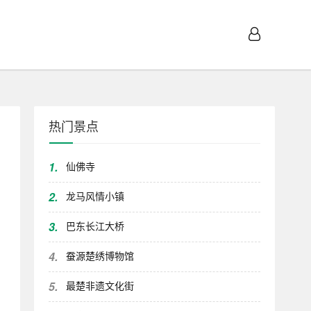
热门景点
1.
仙佛寺
2.
龙马风情小镇
3.
巴东长江大桥
4.
蚕源楚绣博物馆
5.
最楚非遗文化街