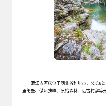
清江古河床位于湖北省利川市，总长8公
里绝壁、傲啸独峰、原始森林、远古村寨等