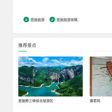
恩施旅游
恩施旅游攻略
推荐景点
恩施野三峡综合旅游区
廪君祠