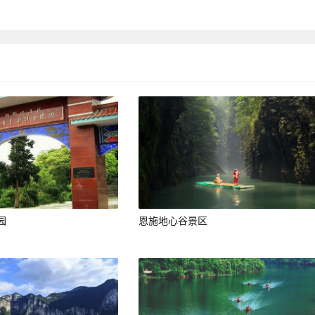
园
恩施地心谷景区