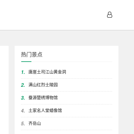
热门景点
1.
唐崖土司江山黄金洞
2.
满山红烈士陵园
3.
蚕源楚绣博物馆
4.
土家名人堂蜡像馆
5.
齐岳山